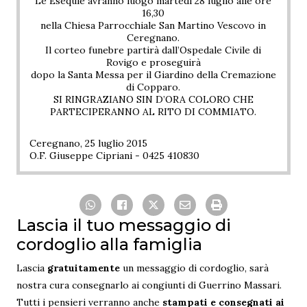
Le Esequie avranno luogo martedì 28 luglio alle ore
16,30
nella Chiesa Parrocchiale San Martino Vescovo in
Ceregnano.
Il corteo funebre partirà dall’Ospedale Civile di
Rovigo e proseguirà
dopo la Santa Messa per il Giardino della Cremazione
di Copparo.
SI RINGRAZIANO SIN D’ORA COLORO CHE
PARTECIPERANNO AL RITO DI COMMIATO.
Ceregnano, 25 luglio 2015
O.F. Giuseppe Cipriani - 0425 410830
Lascia il tuo messaggio di
cordoglio alla famiglia
Lascia
gratuitamente
un messaggio di cordoglio, sarà
nostra cura consegnarlo ai congiunti di Guerrino Massari.
Tutti i pensieri verranno anche
stampati e consegnati ai