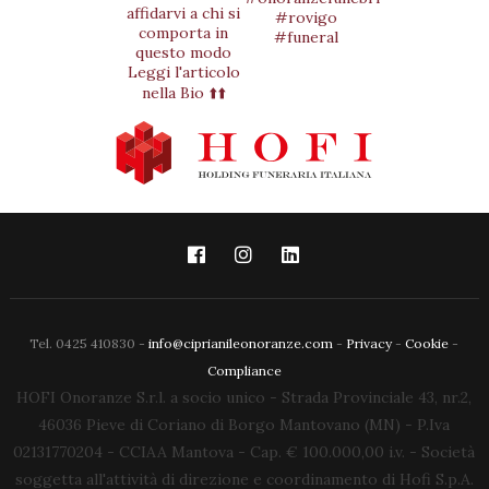
Tel. 0425 410830 -
info@ciprianileonoranze.com
-
Privacy
-
Cookie
-
Compliance
HOFI Onoranze S.r.l. a socio unico - Strada Provinciale 43, nr.2,
46036 Pieve di Coriano di Borgo Mantovano (MN) - P.Iva
02131770204 - CCIAA Mantova - Cap. € 100.000,00 i.v. - Società
soggetta all'attività di direzione e coordinamento di Hofi S.p.A.