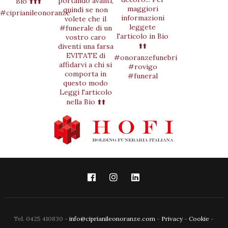
Tel. 0425 410830 -
info@ciprianileonoranze.com
-
Privacy
-
Cookie
-