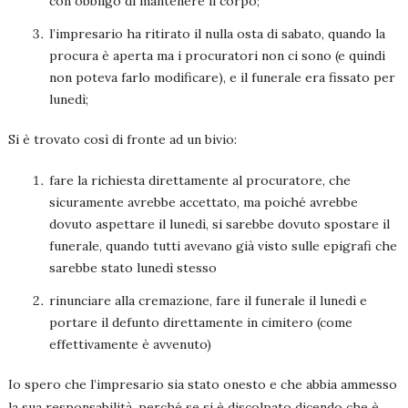
con obbligo di mantenere il corpo;
l’impresario ha ritirato il nulla osta di sabato, quando la
procura è aperta ma i procuratori non ci sono (e quindi
non poteva farlo modificare), e il funerale era fissato per
lunedì;
Si è trovato così di fronte ad un bivio:
fare la richiesta direttamente al procuratore, che
sicuramente avrebbe accettato, ma poiché avrebbe
dovuto aspettare il lunedì, si sarebbe dovuto spostare il
funerale, quando tutti avevano già visto sulle epigrafi che
sarebbe stato lunedì stesso
rinunciare alla cremazione, fare il funerale il lunedì e
portare il defunto direttamente in cimitero (come
effettivamente è avvenuto)
Io spero che l’impresario sia stato onesto e che abbia ammesso
la sua responsabilità, perché se si è discolpato dicendo che è