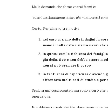
Ma la domanda che forse vorrai farmi è:
“
tu sei assolutamente sicuro che non avresti comm
Certo. Per almeno tre motivi:
nel caso ci siano delle indagini in co
mano il nulla osta e siamo sicuri che s
in questi casi la richiesta dei famigli
già definitivo e non debba essere mod
non si può cremare il corpo
in tanti anni di esperienza e avendo g
affrontato molti casi di studio e pe
Sembra una cosa scontata ma sono sicuro che 
operazione.
Noi abbiamo creato dei file, dove vengono spiega