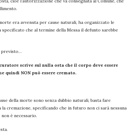
la osta, cioè l’autorizzazione che va consegnata al Comune, che
llimento.
morte era avvenuta per cause naturali, ha organizzato le
a specificato che al termine della Messa il defunto sarebbe
a previsto…
curatore scrive sul nulla osta che il corpo deve essere
 che quindi NON può essere cremato.
 cause della morte sono senza dubbio naturali, basta fare
 la cremazione, specificando che in futuro non ci sarà nessuna
 non è necessario.
sta.