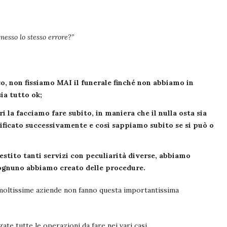
esso lo stesso errore?”
rso, non fissiamo MAI il funerale finché non abbiamo in
ia tutto ok;
ari la facciamo fare subito, in maniera che il nulla osta sia
ificato successivamente e così sappiamo subito se si può o
estito tanti servizi con peculiarità diverse, abbiamo
r ognuno abbiamo creato delle procedure.
moltissime aziende non fanno questa importantissima
te tutte le operazioni da fare nei vari casi.