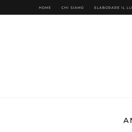
HOME
CHI SIAMO
ELABORARE IL L
A