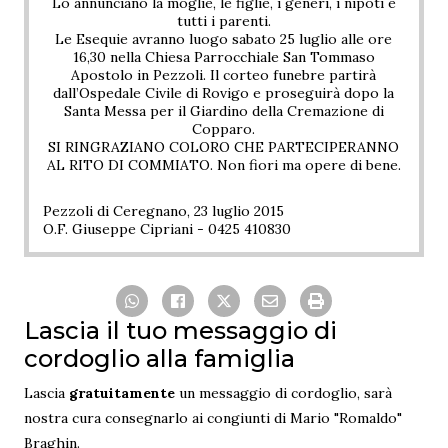
Lo annunciano la moglie, le figlie, i generi, i nipoti e
tutti i parenti.
Le Esequie avranno luogo sabato 25 luglio alle ore
16,30 nella Chiesa Parrocchiale San Tommaso
Apostolo in Pezzoli. Il corteo funebre partirà
dall’Ospedale Civile di Rovigo e proseguirà dopo la
Santa Messa per il Giardino della Cremazione di
Copparo.
SI RINGRAZIANO COLORO CHE PARTECIPERANNO
AL RITO DI COMMIATO. Non fiori ma opere di bene.
Pezzoli di Ceregnano, 23 luglio 2015
O.F. Giuseppe Cipriani - 0425 410830
Lascia il tuo messaggio di
cordoglio alla famiglia
Lascia
gratuitamente
un messaggio di cordoglio, sarà
nostra cura consegnarlo ai congiunti di Mario "Romaldo"
Braghin.