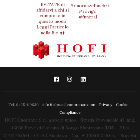
Tel. 0425 410830 -
info@ciprianileonoranze.com
-
Privacy
-
Cookie
-
Compliance
HOFI Onoranze S.r.l. a socio unico - Strada Provinciale 43, nr.2,
46036 Pieve di Coriano di Borgo Mantovano (MN) - P.Iva
02131770204 - CCIAA Mantova - Cap. € 100.000,00 i.v. - Società