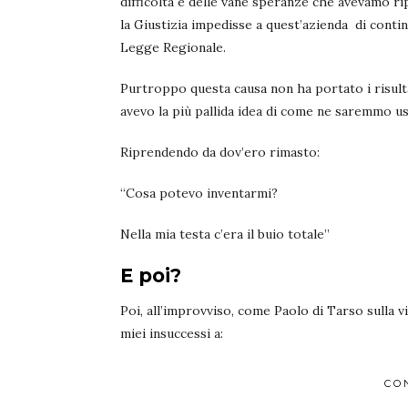
difficoltà e delle vane speranze che avevamo r
la Giustizia impedisse a quest’azienda di conti
Legge Regionale.
Purtroppo questa causa non ha portato i risult
avevo la più pallida idea di come ne saremmo usc
Riprendendo da dov’ero rimasto:
“Cosa potevo inventarmi?
Nella mia testa c’era il buio totale”
E poi?
Poi, all’improvviso, come Paolo di Tarso sulla v
miei insuccessi a:
CO