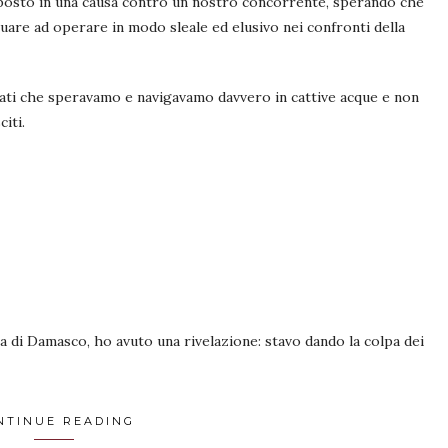
iposto in una causa contro un nostro concorrente, sperando che
nuare ad operare in modo sleale ed elusivo nei confronti della
ati che speravamo e navigavamo davvero in cattive acque e non
iti.
ia di Damasco, ho avuto una rivelazione: stavo dando la colpa dei
NTINUE READING