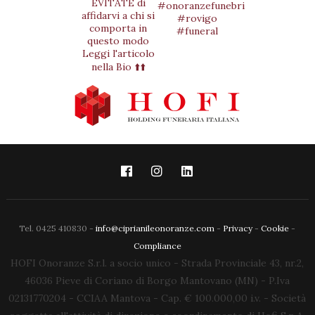
Tel. 0425 410830 -
info@ciprianileonoranze.com
-
Privacy
-
Cookie
-
Compliance
HOFI Onoranze S.r.l. a socio unico - Strada Provinciale 43, nr.2,
46036 Pieve di Coriano di Borgo Mantovano (MN) - P.Iva
02131770204 - CCIAA Mantova - Cap. € 100.000,00 i.v. - Società