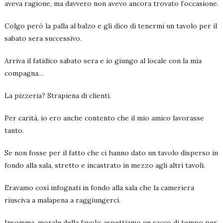
aveva ragione, ma davvero non avevo ancora trovato l’occasione.
Colgo però la palla al balzo e gli dico di tenermi un tavolo per il
sabato sera successivo.
Arriva il fatidico sabato sera e io giungo al locale con la mia
compagna…
La pizzeria? Strapiena di clienti.
Per carità, io ero anche contento che il mio amico lavorasse
tanto.
Se non fosse per il fatto che ci hanno dato un tavolo disperso in
fondo alla sala, stretto e incastrato in mezzo agli altri tavoli.
Eravamo così infognati in fondo alla sala che la cameriera
riusciva a malapena a raggiungerci.
Insomma, morale della favola: aspettiamo un sacco di tempo per